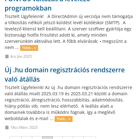
programokban
Tisztelt Ügyfeleink! A DirectAdmin új verziója nem támogatja
a titkosítás nélküli jelszó küldést levél küldéskor (SMTP). A
levelező klienst kell beállítani. A szerver szoftver gyártója egy
biztonsági hotfix frissítést adott ki, amely minden
szerverünkön aktiválva lett. A főbb elvárások: • megszűnt a
nem ...
Több... »
4cs Jún 2025
Új .hu domain regisztrációs rendszerre
való átállás
Tisztelt Ügyfeleink! Az új .hu domain regisztrációs rendszerre
való átállás miatt 2025.03.19 és 2025.03.21 között a domain
regisztráció, átregisztráció, hosszabbítás, adatmódosítás,
hiány pótlás stb. nem lesz elérhető. A leállás alatt a
domainek továbbra is működni fognak, így a meglévő
weboldalak és e-mail ...
Több... »
18cs Márc 2025