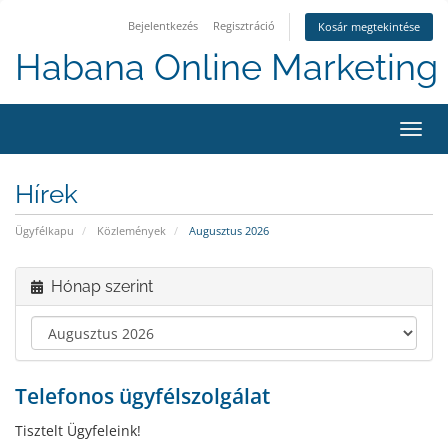
Bejelentkezés
Regisztráció
Kosár megtekintése
Habana Online Marketing 
Váltá
a
navig
Hírek
Ügyfélkapu
Közlemények
Augusztus 2026
Hónap szerint
Telefonos ügyfélszolgálat
Tisztelt Ügyfeleink!