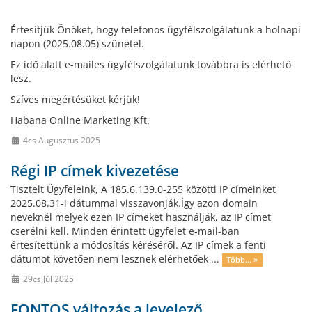
Értesítjük Önöket, hogy telefonos ügyfélszolgálatunk a holnapi
napon (2025.08.05) szünetel.
Ez idő alatt e-mailes ügyfélszolgálatunk továbbra is elérhető
lesz.
Szíves megértésüket kérjük!
Habana Online Marketing Kft.
4cs Augusztus 2025
Régi IP címek kivezetése
Tisztelt Ügyfeleink, A 185.6.139.0-255 közötti IP címeinket
2025.08.31-i dátummal visszavonják.Így azon domain
neveknél melyek ezen IP címeket használják, az IP címet
cserélni kell. Minden érintett ügyfelet e-mail-ban
értesítettünk a módosítás kéréséről. Az IP címek a fenti
dátumot követően nem lesznek elérhetőek ...
Több... »
29cs Júl 2025
FONTOS változás a levelező