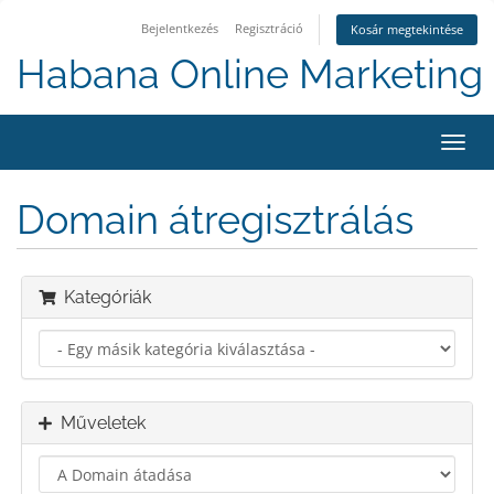
Bejelentkezés
Regisztráció
Kosár megtekintése
Habana Online Marketing 
Váltá
a
navig
Domain átregisztrálás
Kategóriák
Műveletek