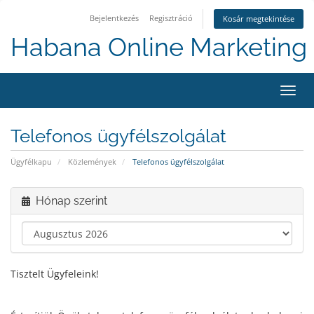
Bejelentkezés
Regisztráció
Kosár megtekintése
Habana Online Marketing 
Váltá
a
navig
Telefonos ügyfélszolgálat
Ügyfélkapu
Közlemények
Telefonos ügyfélszolgálat
Hónap szerint
Tisztelt Ügyfeleink!