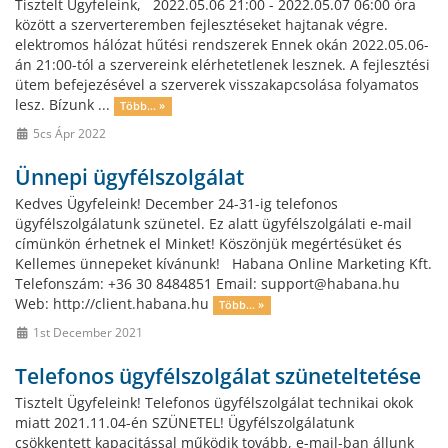
Tisztelt Ügyfeleink, 2022.05.06 21:00 - 2022.05.07 06:00 óra
között a szerverteremben fejlesztéseket hajtanak végre.
elektromos hálózat hűtési rendszerek Ennek okán 2022.05.06-
án 21:00-tól a szervereink elérhetetlenek lesznek. A fejlesztési
ütem befejezésével a szerverek visszakapcsolása folyamatos
lesz. Bízunk ...
Több... »
5cs Ápr 2022
Ünnepi ügyfélszolgálat
Kedves Ügyfeleink! December 24-31-ig telefonos
ügyfélszolgálatunk szünetel. Ez alatt ügyfélszolgálati e-mail
címünkön érhetnek el Minket! Köszönjük megértésüket és
Kellemes ünnepeket kívánunk! Habana Online Marketing Kft.
Telefonszám: +36 30 8484851 Email: support@habana.hu
Web: http://client.habana.hu
Több... »
1st December 2021
Telefonos ügyfélszolgálat szüneteltetése
Tisztelt Ügyfeleink! Telefonos ügyfélszolgálat technikai okok
miatt 2021.11.04-én SZÜNETEL! Ügyfélszolgálatunk
csökkentett kapacitással működik tovább, e-mail-ban állunk