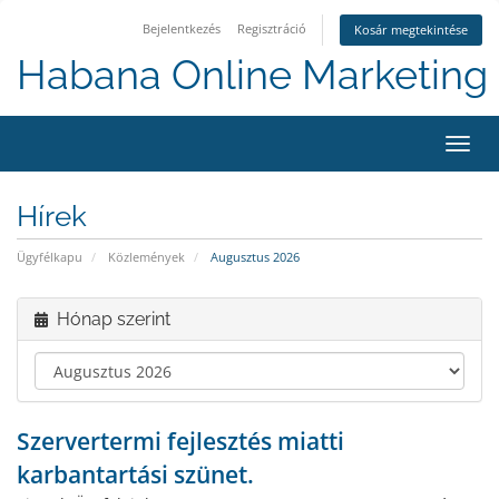
Bejelentkezés
Regisztráció
Kosár megtekintése
Habana Online Marketing 
Váltá
a
navig
Hírek
Ügyfélkapu
Közlemények
Augusztus 2026
Hónap szerint
Szervertermi fejlesztés miatti
karbantartási szünet.