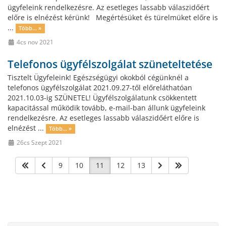
ügyfeleink rendelkezésre. Az esetleges lassabb válaszidőért
előre is elnézést kérünk! Megértésüket és türelmüket előre is
...
Több... »
4cs nov 2021
Telefonos ügyfélszolgálat szüneteltetése
Tisztelt Ügyfeleink! Egészségügyi okokból cégünknél a
telefonos ügyfélszolgálat 2021.09.27-től előreláthatóan
2021.10.03-ig SZÜNETEL! Ügyfélszolgálatunk csökkentett
kapacitással működik tovább, e-mail-ban állunk ügyfeleink
rendelkezésre. Az esetleges lassabb válaszidőért előre is
elnézést ...
Több... »
26cs Szept 2021
9
10
11
12
13