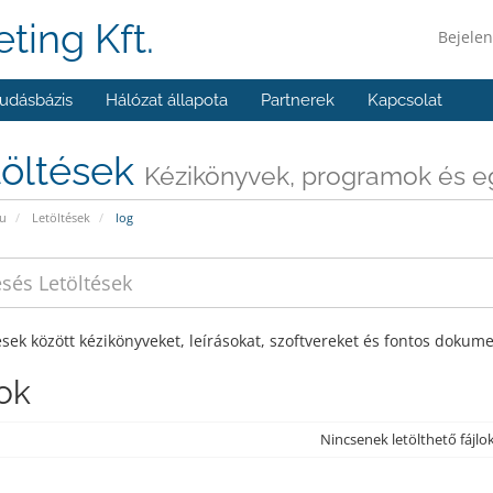
ting Kft.
Bejelen
udásbázis
Hálózat állapota
Partnerek
Kapcsolat
töltések
Kézikönyvek, programok és e
u
Letöltések
log
ések között kézikönyveket, leírásokat, szoftvereket és fontos dokum
lok
Nincsenek letölthető fájlo