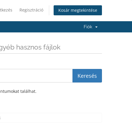
tkezés
Regisztráció
Kosár megtekintése
Fiók
gyéb hasznos fájlok
entumokat találhat.
k