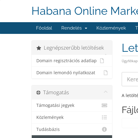
Habana Online Marke
Főoldal
Rendelés
Közlemények
T
Le
Legnépszerűbb letöltések
Domain regisztrációs adatlap
Ügyfélkap
Domain lemondó nyilatkozat
Támogatás
A letölt
Támogatási jegyek
Fáj
Közlemények
Tudásbázis